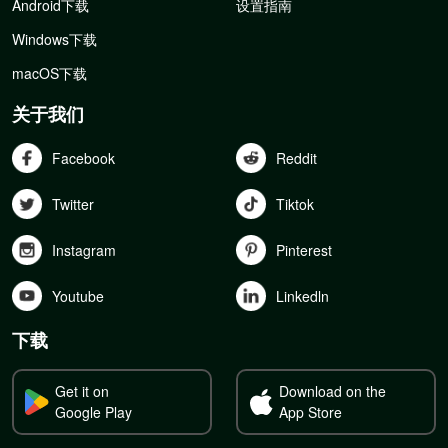
Android下载
设置指南
Windows下载
macOS下载
关于我们
Facebook
Reddit
Twitter
Tiktok
Instagram
Pinterest
Youtube
Linkedln
下载
Get it on
Download on the
Google Play
App Store